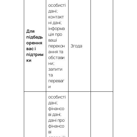
особисті
дані;
контакт
ні дані;
інформа
Для
ція про
підбадь
ваші
орення
перекон
Згода
вас і
ання та
підтрим
обстави
ки
ни;
запити
та
переваг
и
особисті
дані;
фінансо
ві дані;
дані про
фінансо
ві