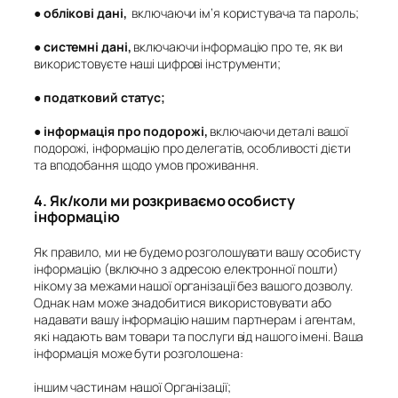
●
облікові дані
,
включаючи ім’я користувача та пароль;
●
системні дані,
включаючи інформацію про те, як ви
використовуєте наші цифрові інструменти;
●
податковий статус
;
●
інформація про подорожі
,
включаючи деталі вашої
подорожі, інформацію про делегатів, особливості дієти
та вподобання щодо умов проживання.
4. Як/коли ми розкриваємо особисту
інформацію
Як правило, ми не будемо розголошувати вашу особисту
інформацію (включно з адресою електронної пошти)
нікому за межами нашої організації без вашого дозволу.
Однак нам може знадобитися використовувати або
надавати вашу інформацію нашим партнерам і агентам,
які надають вам товари та послуги від нашого імені. Ваша
інформація може бути розголошена:
іншим частинам нашої Організації;