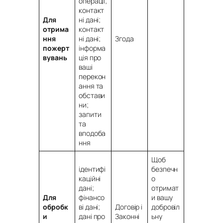
операції;
контакт
Для
ні дані;
отрима
контакт
ння
ні дані;
Згода
пожерт
інформа
вувань
ція про
ваші
перекон
ання та
обстави
ни;
запити
та
вподоба
ння
Щоб
ідентифі
безпечн
каційні
о
дані;
отримат
Для
фінансо
и вашу
обробк
ві дані;
Договір і
добровіл
и
дані про
Законні
ьну