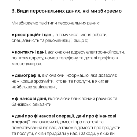
3. Види персональних даних, які ми збираємо
Ми збираємо такі типи персональних даних:
●
реєстраційні дані,
в тому числі місця роботи,
спеціальність та рекомендації, якщо є;
●
контактні дані
,
включаючи адресу електронної пошти,
поштову адресу, номер телефону та деталі профілю в
мессенджерах;
●
демографія
,
включаючи інформацію, яка дозволяє
нам краще зрозуміти, хто ви та послуги, в яких ви
найбільше зацікавлені;
●
фінансові дані
,
включаючи банківський рахунок та
банківські реквізити;
●
дані про фінансові операції
,
дані про фінансові
операції
,
включаючи відомості про платежі та
пожертвування від вас, а також відомості про продукти
та послуги, які ви придбали у нас, і заходи, у яких ви