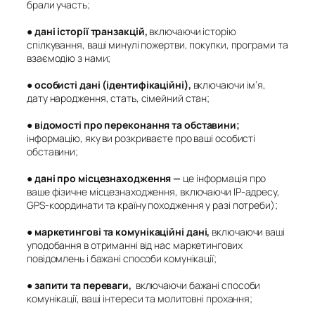
брали участь;
●
дані історії транзакцій
,
включаючи історію
спілкування, ваші минулі пожертви, покупки, програми та
взаємодію з нами;
●
особисті дані (ідентифікаційні),
включаючи ім’я,
дату народження, стать, сімейний стан;
●
відомості про переконання та обставини
;
інформацію, яку ви розкриваєте про ваші особисті
обставини;
●
дані про місцезнаходження
—
це інформація про
ваше фізичне місцезнаходження, включаючи IP-адресу,
GPS-координати та країну походження у разі потреби);
●
маркетингові та комунікаційні дані
,
включаючи ваші
уподобання в отриманні від нас маркетингових
повідомлень і бажані способи комунікації;
●
запити та переваги
,
включаючи бажані способи
комунікації, ваші інтереси та молитовні прохання;