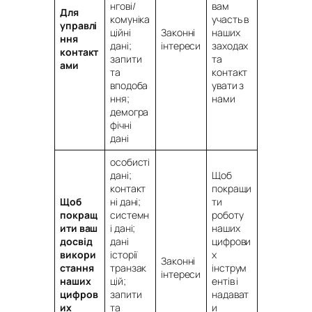
нгові/
вам
Для
комуніка
участь в
управлі
ційні
Законні
наших
ння
дані;
інтереси
заходах
контакт
запити
та
ами
та
контакт
вподоба
увати з
ння;
нами
демогра
фічні
дані
особисті
дані;
Щоб
контакт
покращи
Щоб
ні дані;
ти
покращ
системн
роботу
ити ваш
і дані;
наших
досвід
дані
цифрови
викори
історії
х
Законні
стання
транзак
інструм
інтереси
наших
цій;
ентів і
цифров
запити
надават
их
та
и