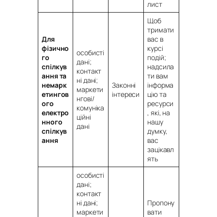
лист
Щоб
тримати
Для
вас в
фізично
курсі
особисті
го
подій;
дані;
спілкув
надсила
контакт
ання та
ти вам
ні дані;
немарк
Законні
інформа
маркети
етингов
інтереси
цію та
нгові/
ого
ресурси
комуніка
електро
, які, на
ційні
нного
нашу
дані
спілкув
думку,
ання
вас
зацікавл
ять
особисті
дані;
контакт
ні дані;
Пропону
маркети
вати