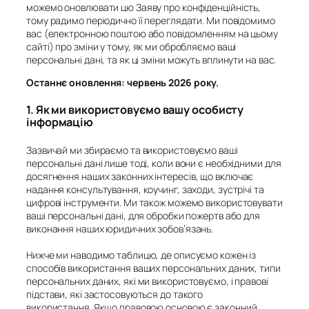
можемо оновлювати цю Заяву про конфіденційність,
тому радимо періодично її переглядати. Ми повідомимо
вас (електронною поштою або повідомленням на цьому
сайті) про зміни у тому, як ми обробляємо ваші
персональні дані, та як ці зміни можуть вплинути на вас.
Останнє оновлення: червень 2026 року.
1. Як ми використовуємо вашу особисту
інформацію
Зазвичай ми збираємо та використовуємо ваші
персональні дані лише тоді, коли вони є необхідними для
досягнення наших
законних інтересів
, що включає
надання консультування, коучинг, заходи, зустрічі та
цифрові інструменти. Ми також можемо використовувати
ваші персональні дані, для обробки пожертв або для
виконання наших юридичних зобов’язань.
Нижче ми наводимо таблицю, де описуємо кожен із
способів використання ваших персональних даних, типи
персональних даних, які ми використовуємо, і правові
підстави, які застосовуються до такого
використання. Якщо правовою основою є
законний