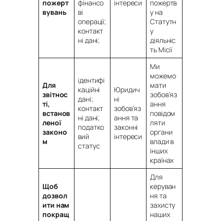
пожерт
фінансо
інтереси
пожертв
вувань
ві
у на
операції;
Статутн
контакт
у
ні дані;
діяльніс
ть Місії
Ми
можемо
ідентифі
Для
мати
каційні
Юридич
звітнос
зобов’яз
дані;
ні
ті,
ання
контакт
зобов’яз
встанов
повідом
ні дані;
ання та
леної
ляти
податко
законні
законо
органи
вий
інтереси
м
влади в
статус
інших
країнах
Для
Щоб
керуван
дозвол
ня та
ити нам
захисту
покращ
наших