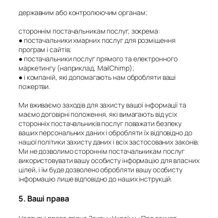
державним або контролюючим органам;
стороннім постачальникам послуг, зокрема:
●
постачальники хмарних послуг для розміщення
програм і сайтів;
●
постачальники послуг прямого та електронного
маркетингу (наприклад, MailChimp);
●
і компаній, які допомагають нам обробляти ваші
пожертви.
Ми вживаємо заходів для захисту вашої інформації та
маємо договірні положення, які вимагають від усіх
сторонніх постачальників послуг поважати безпеку
ваших персональних даних і обробляти їх відповідно до
нашої політики захисту даних і всіх застосованих законів.
Ми не дозволимо стороннім постачальникам послуг
використовувати вашу особисту інформацію для власних
цілей, і їм буде дозволено обробляти вашу особисту
інформацію лише відповідно до наших інструкцій.
5. Ваші права