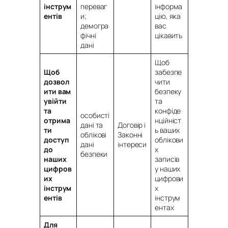
інструм
переваг
інформа
ентів
и;
цію, яка
демогра
вас
фічні
цікавить
дані
Щоб
Щоб
забезпе
дозвол
чити
ити вам
безпеку
увійти
та
та
конфіде
особисті
отрима
нційніст
дані та
Договір і
ти
ь ваших
облікові
Законні
доступ
облікови
дані
інтереси
до
х
безпеки
наших
записів
цифров
у наших
их
цифрови
інструм
х
ентів
інструм
ентах
Для