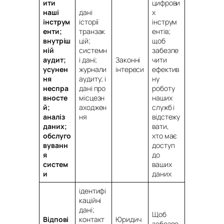
ити
цифрови
наші
дані
х
інструм
історії
інструм
енти;
транзак
ентів;
внутріш
цій;
щоб
ній
системн
забезпе
аудит;
і дані;
Законні
чити
усунен
журнали
інтереси
ефектив
ня
аудиту; і
ну
неспра
дані про
роботу
вносте
місцезн
наших
й;
аходжен
служб і
аналіз
ня
відстежу
даних;
вати,
обслуго
хто має
вуванн
доступ
я
до
систем
ваших
и
даних
ідентифі
каційні
дані;
Щоб
Відпові
контакт
Юридич
забезпе