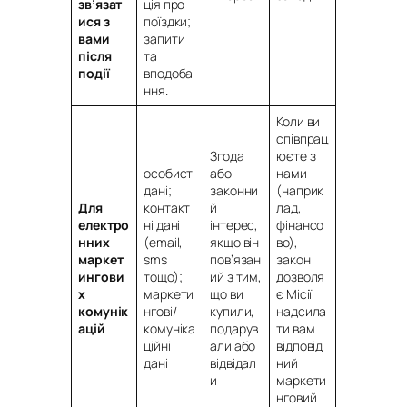
зв’язат
ція про
ися з
поїздки;
вами
запити
після
та
події
вподоба
ння.
Коли ви
співпрац
Згода
юєте з
особисті
або
нами
дані;
законни
(наприк
Для
контакт
й
лад,
електро
ні дані
інтерес,
фінансо
нних
(email,
якщо він
во),
маркет
sms
пов’язан
закон
ингови
тощо);
ий з тим,
дозволя
х
маркети
що ви
є Місії
комунік
нгові/
купили,
надсила
ацій
комуніка
подарув
ти вам
ційні
али або
відповід
дані
відвідал
ний
и
маркети
нговий