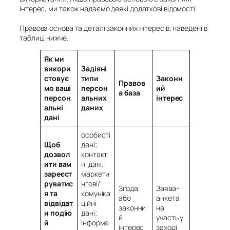
інтерес
, ми також надаємо деякі додаткові відомості.
Правова основа та деталі законних інтересів, наведені в
таблиці нижче.
Як ми
викори
Задіяні
стовує
типи
Законн
Правов
мо ваші
персон
ий
а база
персон
альних
інтерес
альні
даних
дані
особисті
Щоб
дані;
дозвол
контакт
ити вам
ні дані;
зареєст
маркети
руватис
нгові/
Згода
Заява-
я та
комуніка
або
анкета
відвідат
ційні
законни
на
и подію
дані;
й
участь у
й
інформа
інтерес
заході