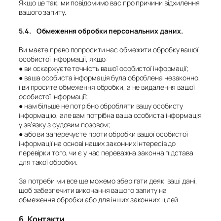
Якщо це так, ми повідомимо вас про причини відхилення
вашого запиту.
5.4. Обмеження обробки персональних даних.
Ви маєте право попросити нас обмежити обробку вашої
особистої інформації, якщо:
●
ви оскаржуєте точність вашої особистої інформації;
●
ваша особиста інформація була оброблена незаконно,
і ви просите обмеження обробки, а не видалення вашої
особистої інформації;
●
нам більше не потрібно обробляти вашу особисту
інформацію, але вам потрібна ваша особиста інформація
у зв’язку з судовим позовом;
●
або ви заперечуєте проти обробки вашої особистої
інформації на основі наших законних інтересів до
перевірки того, чи є у нас переважна законна підстава
для такої обробки.
За потреби ми все ще можемо зберігати деякі ваші дані,
щоб забезпечити виконання вашого запиту на
обмеження обробки або для інших законних цілей.
6. Контакти