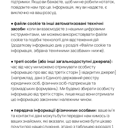
підтримки. Якщо ви бажаєте, щоб ми не робили нотаток,
повідомте нам про це. Інформація, яку ви надаєте, є
виключно на ваш розсуд.
●
файли cookie та інші автоматизовані технічні
засоби
:
коли ви взаємодієте з нашими цифровими
інструментами, ми можемо використовувати файли
cookie та подібні технології для відстеження дій
(додаткову інформацію див. у розділі «Файли cookie та
інформація, зібрана технічними засобами» нижче).
●
треті особи (або інші загальнодоступні джерела
):
час від часу ми можемо отримувати особисту
інформацію про вас від третіх сторін [і відкритих джерел]
(наприклад, дані з Єдиного державний реєстру
юридичних осіб, фізичних осіб-підприємців та
громадських формувань). Ми будемо збирати особисту
інформацію від третіх сторін, лише якщо вони отримали
цю інформацію законним і належним чином.
●
передача інформації фізичними особами
:
ваше ім’я
та контактні дані можуть бути передані нам кимось із
ваших знайомих, які вказали, що вам може бути цікаво
почути про наше служіння, згідно з таблицею в розділі 1.