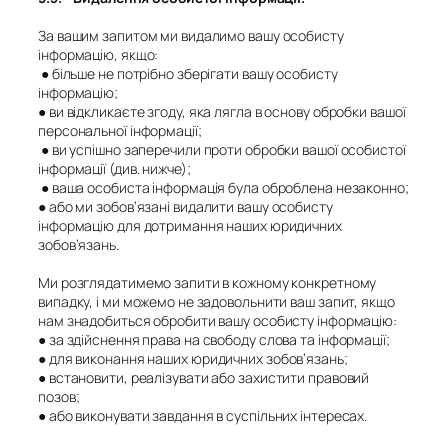
За вашим запитом ми видалимо вашу особисту
інформацію, якщо:
●
більше не потрібно зберігати вашу особисту
інформацію;
●
ви відкликаєте згоду, яка лягла в основу обробки вашої
персональної інформації;
●
ви успішно заперечили проти обробки вашої особистої
інформації (див. нижче);
●
ваша особиста інформація була оброблена незаконно;
●
або ми зобов’язані видалити вашу особисту
інформацію для дотримання наших юридичних
зобов’язань.
Ми розглядатимемо запити в кожному конкретному
випадку, і ми можемо не задовольнити ваш запит, якщо
нам знадобиться обробити вашу особисту інформацію:
●
за здійснення права на свободу слова та інформації;
●
для виконання наших юридичних зобов’язань;
●
встановити, реалізувати або захистити правовий
позов;
●
або виконувати завдання в суспільних інтересах.