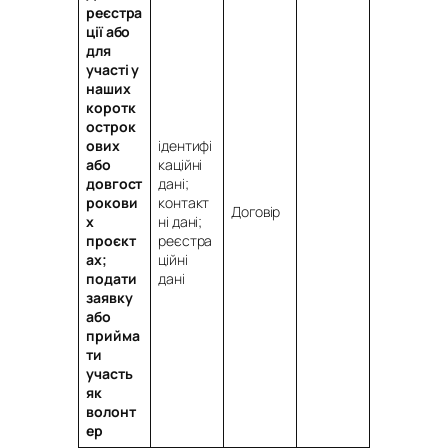
реєстра
ції або
для
участі у
наших
коротк
острок
ових
ідентифі
або
каційні
довгост
дані;
рокови
контакт
Договір
х
ні дані;
проєкт
реєстра
ах;
ційні
подати
дані
заявку
або
прийма
ти
участь
як
волонт
ер