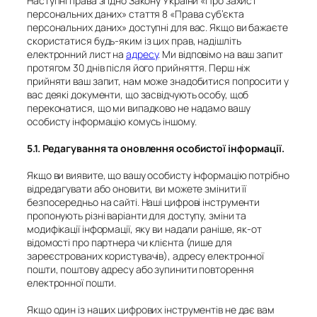
Наступні права згідно Закону України «Про захист
персональних даних» стаття 8 «Права суб’єкта
персональних даних» доступні для вас. Якщо ви бажаєте
скористатися будь-яким із цих прав, надішліть
електронний лист на
адресу
. Ми відповімо на ваш запит
протягом 30 днів після його прийняття. Перш ніж
прийняти ваш запит, нам може знадобитися попросити у
вас деякі документи, що засвідчують особу, щоб
переконатися, що ми випадково не надамо вашу
особисту інформацію комусь іншому.
5.1. Редагування та оновлення особистої інформації.
Якщо ви виявите, що вашу особисту інформацію потрібно
відредагувати або оновити, ви можете змінити її
безпосередньо на сайті. Наші цифрові інструменти
пропонують різні варіанти для доступу, зміни та
модифікації інформації, яку ви надали раніше, як-от
відомості про партнера чи клієнта (лише для
зареєстрованих користувачів), адресу електронної
пошти, поштову адресу або зупинити повторення
електронної пошти.
Якщо один із наших цифрових інструментів не дає вам