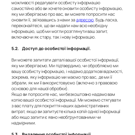
можливості редагувати особисту інформацію
самостійно або ви хочете оновити особисту інформацію,
яку ми зберігаємо про вас, ви можете попросити нас
оновити її, зв’язавшись з нами за
адресою
. Будь ласка,
переконайтеся, що ви надали нам всю необхідну
інформацію, щоб ми могли розглянути ваш запит,
включаючи як стару, так і нову інформацію.
5.2. Доступ до особистої інформації.
Ви можете запитати деталі вашої особистої інформації,
яку ми зберігаємо. Ми підтвердимо, чи обробляємо ми
вашу особисту інформацію, і надамо додаткові відомості,
зокрема, яку інформацію ми маємо про вас, де ми її
зібрали, як ми її використовуємо (включно з правовою
основою для нашої обробки).
Якщо ви попросите нас, ми безкоштовно надамо вам
копію вашої особистої інформації. Ми можемо стягувати
з вас плату для покриття наших адміністративних
витрат, якщо ви запитуєте кілька копій однієї інформації
або якщо запити є явно необґрунтованими чи
надмірними.
5.3. Видалення особистої інформації.