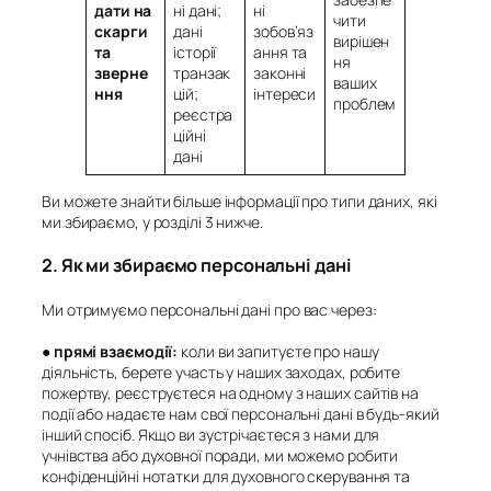
дати на
ні дані;
ні
чити
скарги
дані
зобов’яз
вирішен
та
історії
ання та
ня
зверне
транзак
законні
ваших
ння
цій;
інтереси
проблем
реєстра
ційні
дані
Ви можете знайти більше інформації про типи даних, які
ми збираємо, у розділі 3 нижче.
2. Як ми збираємо персональні дані
Ми отримуємо персональні дані про вас через:
●
прямі взаємодії:
коли ви запитуєте про нашу
діяльність, берете участь у наших заходах, робите
пожертву, реєструєтеся на одному з наших сайтів на
події або надаєте нам свої персональні дані в будь-який
інший спосіб. Якщо ви зустрічаєтеся з нами для
учнівства або духовної поради, ми можемо робити
конфіденційні нотатки для духовного скерування та